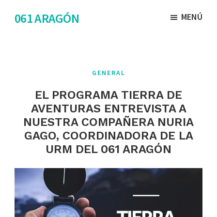
Saltar
Saltar
061 ARAGÓN
MENÚ
al
al
contenido
pie
principal
de
página
GENERAL
EL PROGRAMA TIERRA DE
AVENTURAS ENTREVISTA A
NUESTRA COMPAÑERA NURIA
GAGO, COORDINADORA DE LA
URM DEL 061 ARAGÓN