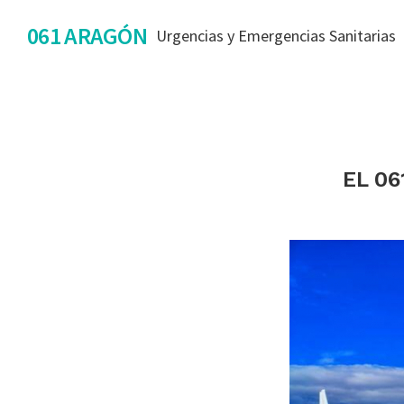
Saltar
Saltar
Saltar
061 ARAGÓN
Urgencias y Emergencias Sanitarias
a
al
al
la
contenido
pie
navegación
principal
de
principal
página
EL 06