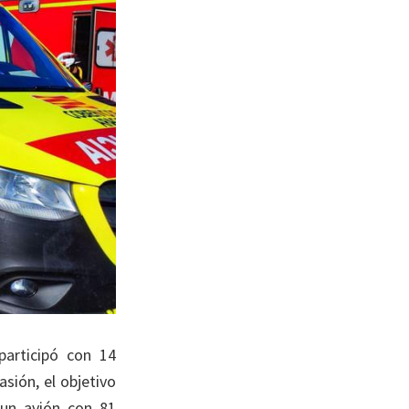
articipó con 14
sión, el objetivo
e un avión con 81