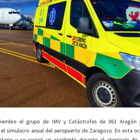
viembre el grupo de IMV y Catástrofes de 061 Aragón p
 el simulacro anual del aeropuerto de Zaragoza. En esta oca
nitario y se recreó un accidente durante el aterrizaje d