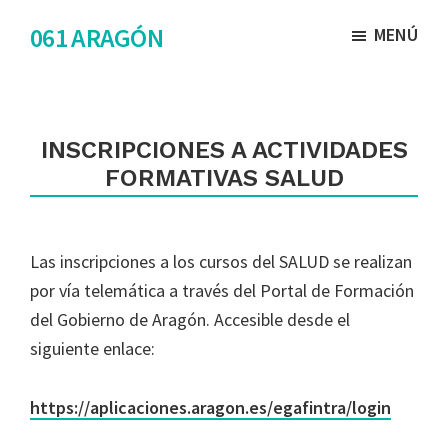
Saltar
Saltar
061 ARAGÓN
MENÚ
al
al
contenido
pie
principal
de
página
INSCRIPCIONES A ACTIVIDADES
FORMATIVAS SALUD
Las inscripciones a los cursos del SALUD se realizan
por vía telemática a través del Portal de Formación
del Gobierno de Aragón. Accesible desde el
siguiente enlace:
https://aplicaciones.aragon.es/egafintra/login