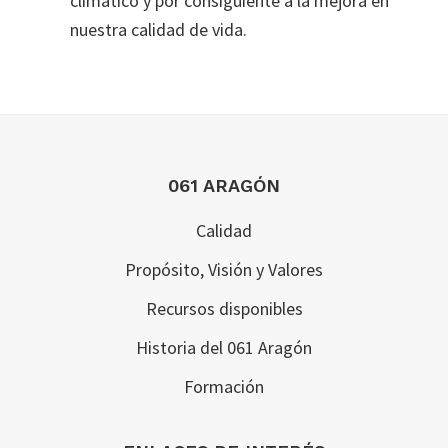
climático y por consiguiente a la mejora en
nuestra calidad de vida.
Footer
061 ARAGÓN
Calidad
Propósito, Visión y Valores
Recursos disponibles
Historia del 061 Aragón
Formación