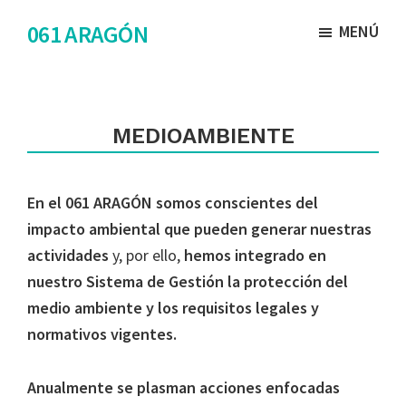
Saltar
Saltar
061 ARAGÓN
MENÚ
al
al
contenido
pie
principal
de
página
MEDIOAMBIENTE
En el 061 ARAGÓN somos conscientes del
impacto ambiental que pueden generar nuestras
actividades
y, por ello,
hemos integrado en
nuestro Sistema de Gestión la protección del
medio ambiente y los requisitos legales y
normativos vigentes.
Anualmente se plasman acciones enfocadas