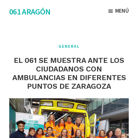
Saltar
Saltar
061 ARAGÓN
MENÚ
al
al
contenido
pie
principal
de
página
GENERAL
EL 061 SE MUESTRA ANTE LOS
CIUDADANOS CON
AMBULANCIAS EN DIFERENTES
PUNTOS DE ZARAGOZA