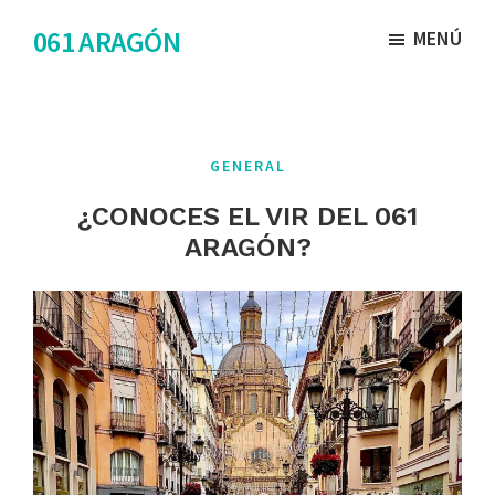
Saltar
Saltar
061 ARAGÓN
MENÚ
al
al
contenido
pie
principal
de
página
GENERAL
¿CONOCES EL VIR DEL 061
ARAGÓN?