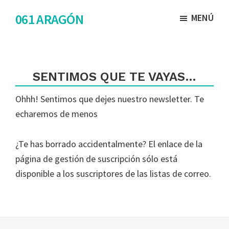
Saltar
Saltar
061 ARAGÓN
MENÚ
al
al
contenido
pie
principal
de
página
SENTIMOS QUE TE VAYAS…
Ohhh! Sentimos que dejes nuestro newsletter. Te
echaremos de menos
¿Te has borrado accidentalmente? El enlace de la
página de gestión de suscripción sólo está
disponible a los suscriptores de las listas de correo.