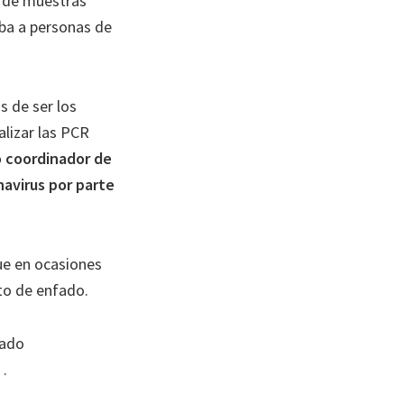
a de muestras
eba a personas de
 de ser los
alizar las PCR
o coordinador de
navirus por parte
ue en ocasiones
to de enfado.
rado
 .