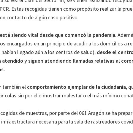
a su vez el CME del Sector III) se vienen realizando recogid
 PCR. Estas recogidas tienen como propósito realizar la pru
on contacto de algún caso positivo.
1 está siendo vital desde que comenzó la pandemia.
Además
os encargados en un principio de acudir a los domicilios a re
 habían llegado aún a los centros de salud),
desde el centr
 atendido y siguen atendiendo llamadas relativas al coro
os.
r también el
comportamiento ejemplar de la ciudadania
, q
ar colas sin por ello mostrar malestar o el más mínimo cona
cogidas de muestras, por parte del 061 Aragón se ha prepa
infraestructura necesaria para la sala de rastreadores covid