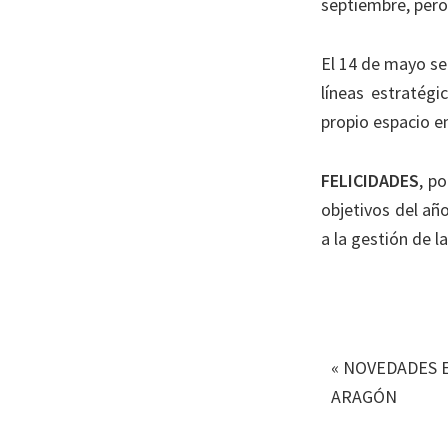
septiembre, pero
El 14 de mayo s
líneas estratégi
propio espacio e
FELICIDADES
, p
objetivos del añ
a la gestión de l
«
NOVEDADES E
ARAGÓN