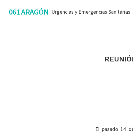
Saltar
Saltar
Saltar
061 ARAGÓN
Urgencias y Emergencias Sanitarias
a
al
al
la
contenido
pie
navegación
principal
de
principal
página
REUNIÓ
El pasado 14 de