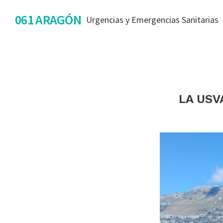
Saltar
Saltar
Saltar
061 ARAGÓN
Urgencias y Emergencias Sanitarias
a
al
al
la
contenido
pie
navegación
principal
de
principal
página
LA USV