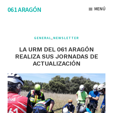
Saltar
Saltar
061 ARAGÓN
MENÚ
al
al
contenido
pie
principal
de
página
,
GENERAL
NEWSLETTER
LA URM DEL 061 ARAGÓN
REALIZA SUS JORNADAS DE
ACTUALIZACIÓN