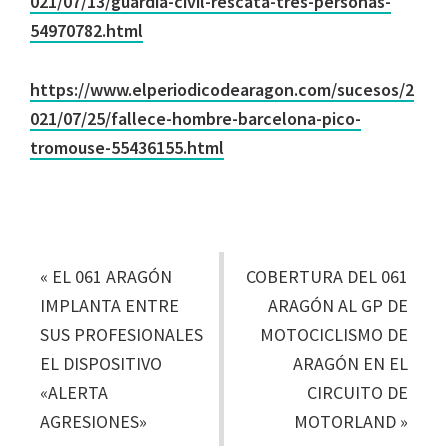
021/07/13/guardia-civil-rescata-tres-personas-
54970782.html
https://www.elperiodicodearagon.com/sucesos/2
021/07/25/fallece-hombre-barcelona-pico-
tromouse-55436155.html
«
EL 061 ARAGÓN
COBERTURA DEL 061
IMPLANTA ENTRE
ARAGÓN AL GP DE
SUS PROFESIONALES
MOTOCICLISMO DE
EL DISPOSITIVO
ARAGÓN EN EL
«ALERTA
CIRCUITO DE
AGRESIONES»
MOTORLAND
»