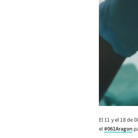
El 11 y el 18 de
el
#061Aragon
pa