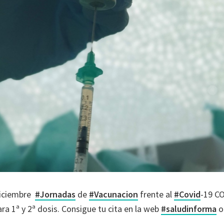
 Diciembre
#Jornadas
de
#Vacunacion
frente al
#Covid
-19 CO
ra 1ª y 2ª dosis. Consigue tu cita en la web
#saludinforma
o