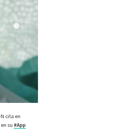
N cita en
 en su
#App