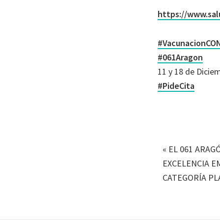
https://www.sal
#VacunacionCON
#061Aragon
11 y 18 de Dicie
#PideCita
«
EL 061 ARAG
EXCELENCIA E
CATEGORÍA PL