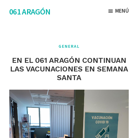
Saltar
Saltar
061 ARAGÓN
MENÚ
al
al
contenido
pie
principal
de
página
GENERAL
EN EL 061 ARAGÓN CONTINUAN
LAS VACUNACIONES EN SEMANA
SANTA