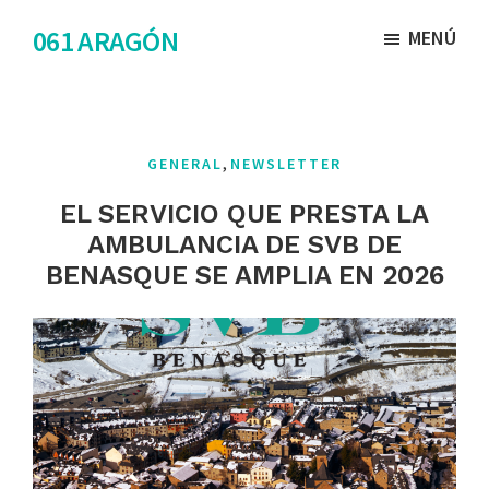
Saltar
Saltar
061 ARAGÓN
MENÚ
al
al
contenido
pie
principal
de
página
,
GENERAL
NEWSLETTER
EL SERVICIO QUE PRESTA LA
AMBULANCIA DE SVB DE
BENASQUE SE AMPLIA EN 2026