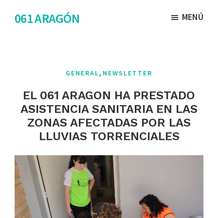
Saltar
Saltar
061 ARAGÓN
MENÚ
al
al
contenido
pie
principal
de
página
,
GENERAL
NEWSLETTER
EL 061 ARAGON HA PRESTADO
ASISTENCIA SANITARIA EN LAS
ZONAS AFECTADAS POR LAS
LLUVIAS TORRENCIALES