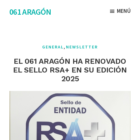
Saltar
Saltar
061 ARAGÓN
MENÚ
al
al
contenido
pie
principal
de
página
,
GENERAL
NEWSLETTER
EL 061 ARAGÓN HA RENOVADO
EL SELLO RSA+ EN SU EDICIÓN
2025