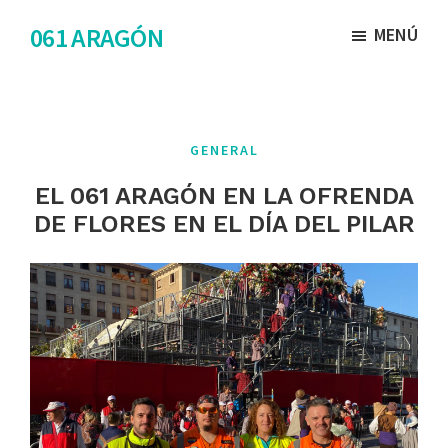
Saltar
Saltar
061 ARAGÓN
MENÚ
al
al
contenido
pie
principal
de
página
GENERAL
EL 061 ARAGÓN EN LA OFRENDA
DE FLORES EN EL DÍA DEL PILAR