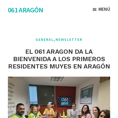
Saltar
Saltar
061 ARAGÓN
MENÚ
al
al
contenido
pie
principal
de
página
,
GENERAL
NEWSLETTER
EL 061 ARAGON DA LA
BIENVENIDA A LOS PRIMEROS
RESIDENTES MUYES EN ARAGÓN