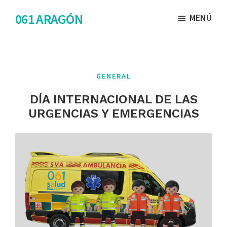
Saltar
Saltar
061 ARAGÓN
MENÚ
al
al
contenido
pie
principal
de
página
GENERAL
DÍA INTERNACIONAL DE LAS
URGENCIAS Y EMERGENCIAS