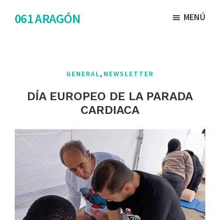
Saltar
Saltar
061 ARAGÓN
MENÚ
al
al
contenido
pie
principal
de
página
,
GENERAL
NEWSLETTER
DÍA EUROPEO DE LA PARADA
CARDIACA