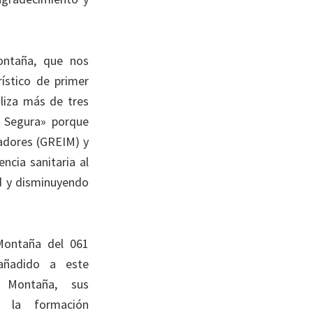
ontaña, que nos
rístico de primer
liza más de tres
 Segura» porque
adores (GREIM) y
ncia sanitaria al
ad y disminuyendo
Montaña del 061
añadido a este
Montaña, sus
e la formación