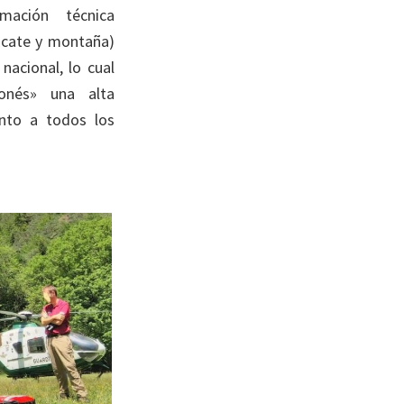
rmación técnica
escate y montaña)
nacional, lo cual
onés» una alta
ento a todos los