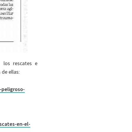
n los rescates e
de ellas:
-peligroso-
scates-en-el-