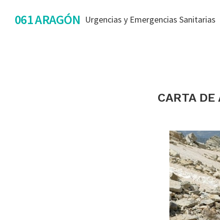
Saltar
Saltar
Saltar
061 ARAGÓN
Urgencias y Emergencias Sanitarias
a
al
al
la
contenido
pie
navegación
principal
de
principal
página
CARTA DE