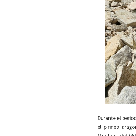
Durante el perio
el pirineo arag
Montaña del 061