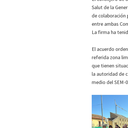
Salut de la Gene
de colaboración p
entre ambas Comu
La firma ha teni
El acuerdo ordena
referida zona li
que tienen situa
la autoridad de 
medio del SEM-06