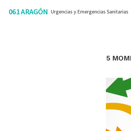
Saltar
Saltar
Saltar
061 ARAGÓN
Urgencias y Emergencias Sanitarias
a
al
al
la
contenido
pie
navegación
principal
de
principal
página
5 MOME